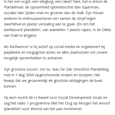
Is het een vogel, een vliegtuig, een raket? Nee, het is Anton de
Plandelman: de opruimheld optimistischer dan Superman,
socialer dan Spider-man en groener dan de Hulk. Zijn missie:
anderen te enthousiasmeren om samen de strijd tegen
zwerfafval en plastic vervuiling aan te gaan. (En om het
werkwoord ‘plandelen’, van wandelen + plastic rapen, in de Dikke
van Dale te krijgen).
Als ‘binfluencer’ is hij actief op social media en organiseert hij
piepkleine en megagrote acties en alles daartussen om zoveel
mogelijk opruimhelden te activeren.
Zijn grootste succes -tot nu- was De 2de Utrechtse Plandeldag
met in 1 dag 2000 opgeschoonde straten en stoepen. Het
bewijs dat we gezamenlijk de grootste uitdagingen de baas
kunnen.
Hij won recent de U-Award voor Social Development Goals en
zag het radio 1-programma Met het Oog op Morgen het woord
‘plandelen’ voor Woord van het Jaar nomineren