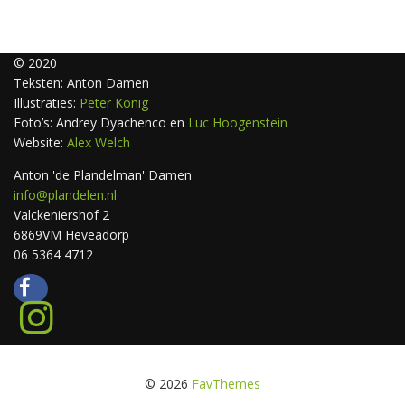
© 2020
Teksten: Anton Damen
Illustraties:
Peter Konig
Foto’s: Andrey Dyachenco en
Luc Hoogenstein
Website:
Alex Welch
Anton 'de Plandelman' Damen
info@plandelen.nl
Valckeniershof 2
6869VM Heveadorp
06 5364 4712
© 2026
FavThemes