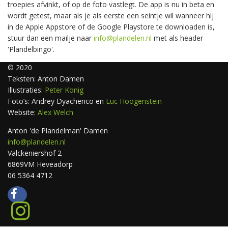
troepies afvinkt, of op de foto vastlegt. De app is nu in beta en
wordt getest, maar als je als eerste een seintje wil wanneer hij
in de Apple Appstore of de Google Playstore te downloaden is,
stuur dan een mailje naar
info@plandelen.nl
met als header
'Plandelbingo'.
© 2020
Teksten: Anton Damen
Illustraties:
Peter Konig
Foto’s: Andrey Dyachenco en
Luc Hoogenstein
Website:
Alex Welch
Anton 'de Plandelman' Damen
info@plandelen.nl
Valckeniershof 2
6869VM Heveadorp
06 5364 4712