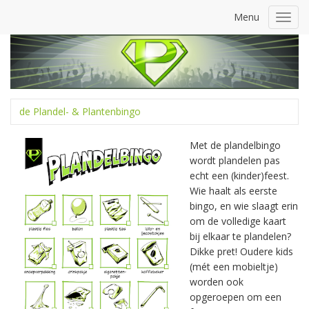
Menu
Toggl
navig
de Plandel- & Plantenbingo
Met de plandelbingo
wordt plandelen pas
echt een (kinder)feest.
Wie haalt als eerste
bingo, en wie slaagt erin
om de volledige kaart
bij elkaar te plandelen?
Dikke pret! Oudere kids
(mét een mobieltje)
worden ook
opgeroepen om een